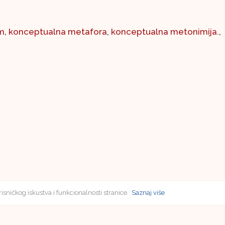
m
,
konceptualna metafora
,
konceptualna metonimija.
,
risničkog iskustva i funkcionalnosti stranice.
Saznaj više