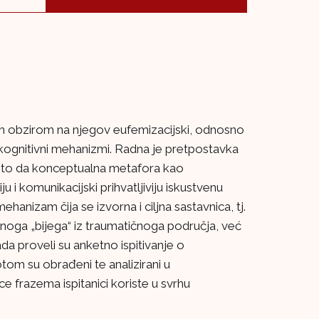
bnim obzirom na njegov eufemizacijski, odnosno
čiti kognitivni mehanizmi. Radna je pretpostavka
a to da konceptualna metafora kao
komunikacijski prihvatljiviju iskustvenu
anizam čija se izvorna i ciljna sastavnica, tj.
noga „bijega“ iz traumatičnoga područja, već
da proveli su anketno ispitivanje o
om su obrađeni te analizirani u
 frazema ispitanici koriste u svrhu