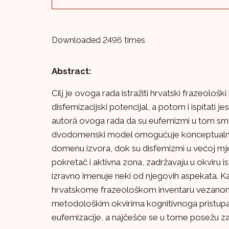
Downloaded 2496 times
Abstract:
Cilj je ovoga rada istražiti hrvatski frazeolo
disfemizacijski potencijal, a potom i ispitati je
autorȃ ovoga rada da su eufemizmi u tom smi
dvodomenski model omogućuje konceptualni pom
domenu izvora, dok su disfemizmi u većoj mjeri
pokretač i aktivna zona, zadržavaju u okviru
izravno imenuje neki od njegovih aspekata. Kak
hrvatskome frazeološkom inventaru vezanom uz
metodološkim okvirima kognitivnoga pristupa m
eufemizacije, a najčešće se u tome posež