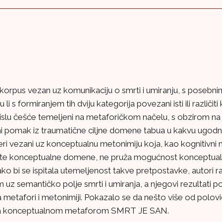
ški korpus vezan uz komunikaciju o smrti i umiranju, s pose
su li s formiranjem tih dviju kategorija povezani isti ili razli
slu češće temeljeni na metaforičkom načelu, s obzirom n
ak iz traumatične ciljne domene tabua u kakvu ugodniju i 
 vezani uz konceptualnu metonimiju koja, kao kognitivni meh
 iste konceptualne domene, ne pruža mogućnost konceptual
o bi se ispitala utemeljenost takve pretpostavke, autori ra
 semantičko polje smrti i umiranja, a njegovi rezultati pot
etafori i metonimiji. Pokazalo se da nešto više od polovice
u za konceptualnom metaforom SMRT JE SAN.