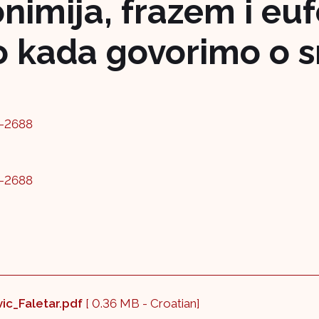
nimija, frazem i eu
 kada govorimo o s
8-2688
8-2688
vic_Faletar.pdf
[ 0.36 MB - Croatian]