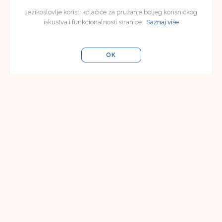
Jezikoslovlje koristi kolačiće za pružanje boljeg korisničkog
iskustva i funkcionalnosti stranice.
Saznaj više
OK
Editorial Board
Editorial Board of Jezikoslovlje
Faculty of Humanities and Social Sciences in
Osijek
Lorenza Jägera 9