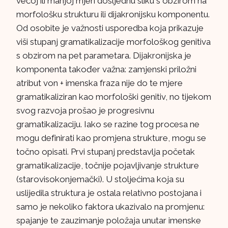
većoj ili manjoj mjeri dosljednu sliku s obzirom na
morfološku strukturu ili dijakronijsku komponentu.
Od osobite je važnosti usporedba koja prikazuje
viši stupanj gramatikalizacije morfološkog genitiva
s obzirom na pet parametara. Dijakronijska je
komponenta također važna: zamjenski priložni
atribut von + imenska fraza nije do te mjere
gramatikaliziran kao morfološki genitiv, no tijekom
svog razvoja prošao je progresivnu
gramatikalizaciju. Iako se razine tog procesa ne
mogu definirati kao promjena strukture, mogu se
točno opisati. Prvi stupanj predstavlja početak
gramatikalizacije, točnije pojavljivanje strukture
(starovisokonjemački). U stoljećima koja su
uslijedila struktura je ostala relativno postojana i
samo je nekoliko faktora ukazivalo na promjenu:
spajanje te zauzimanje položaja unutar imenske