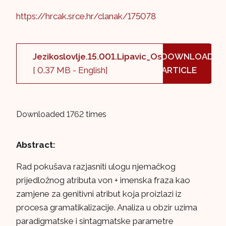
https://hrcak.srce.hr/clanak/175078
Jezikoslovlje.15.001.Lipavic_Ostir.pdf
DOWNLOAD
[ 0.37 MB - English]
ARTICLE
Downloaded 1762 times
Abstract:
Rad pokušava razjasniti ulogu njemačkog
prijedložnog atributa von + imenska fraza kao
zamjene za genitivni atribut koja proizlazi iz
procesa gramatikalizacije. Analiza u obzir uzima
paradigmatske i sintagmatske parametre