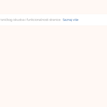
risničkog iskustva i funkcionalnosti stranice.
Saznaj više
Subscriptions
Vladimir Poličić
Faculty of Humanities and Social Sciences in