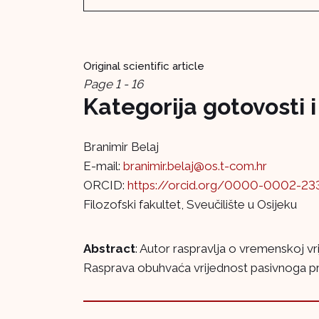
Original scientific article
Page 1 - 16
Kategorija gotovosti
Branimir Belaj
E-mail:
branimir.belaj@os.t-com.hr
ORCID:
https://orcid.org/0000-0002-23
Filozofski fakultet, Sveučilište u Osijeku
Abstract
: Autor raspravlja o vremenskoj vr
Rasprava obuhvaća vrijednost pasivnoga pr