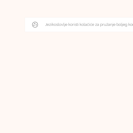
Jezikoslovlje koristi kolačiće za pružanje boljeg ko
Editorial Board
Editorial Board of Jezikoslovlje
Faculty of Humanities and Social Sciences in