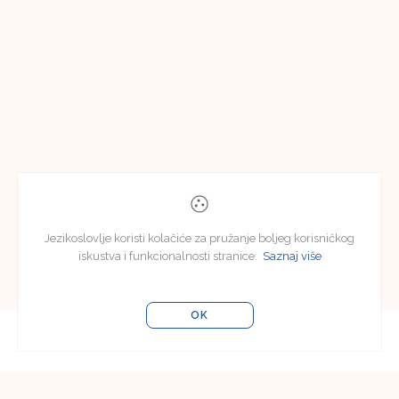
Jezikoslovlje koristi kolačiće za pružanje boljeg korisničkog
iskustva i funkcionalnosti stranice.
Saznaj više
OK
Editorial Board