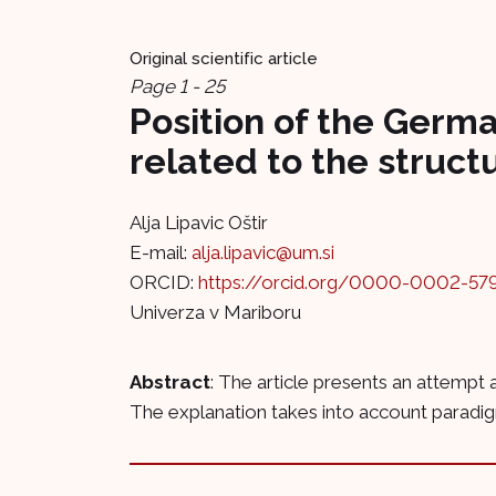
Original scientific article
Page 1 - 25
Position of the Germa
related to the struct
Alja Lipavic Oštir
E-mail:
alja.lipavic@um.si
ORCID:
https://orcid.org/0000-0002-57
Univerza v Mariboru
Abstract
: The article presents an attempt 
The explanation takes into account paradig