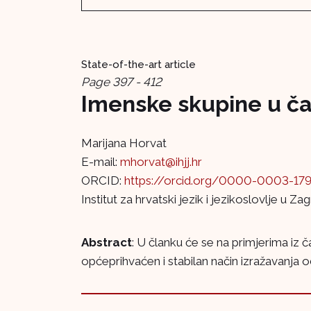
State-of-the-art article
Page 397 - 412
Imenske skupine u ča
Marijana Horvat
E-mail:
mhorvat@ihjj.hr
ORCID:
https://orcid.org/0000-0003-17
Institut za hrvatski jezik i jezikoslovlje u Za
Abstract
: U članku će se na primjerima iz č
općeprihvaćen i stabilan način izražavanja od