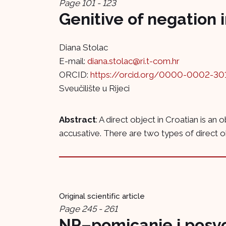
Page 101 - 123
Genitive of negation 
Diana Stolac
E-mail:
diana.stolac@ri.t-com.hr
ORCID:
https://orcid.org/0000-0002-30
Sveučilište u Rijeci
Abstract
: A direct object in Croatian is an
accusative. There are two types of direct obj
Original scientific article
Page 245 - 261
NP–pomicanje i posvo