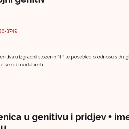
36-3749
genitiva u izgradnji složenih NP te posebice o odnosu s dru
 neke od modularnih ...
nica u genitivu i pridjev + im
ju