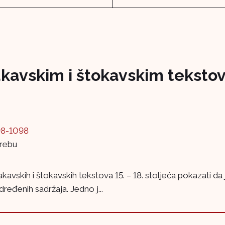
kavskim i štokavskim tekstovi
98-1098
grebu
akavskih i štokavskih tekstova 15. – 18. stoljeća pokazati da 
ređenih sadržaja. Jedno j...