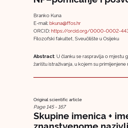
Branko Kuna
E-mail:
bkuna@ffos.hr
ORCID:
https://orcid.org/0000-0002-44
Filozofski fakultet, Sveučilište u Osijeku
Abstract
: U članku se raspravlja o mjestu 
žarištu istraživanja, u kojem su primijenjene
Original scientific article
Page 145 - 167
Skupine imenica + ime
znanstvenome nazivl