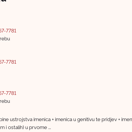
67-7781
grebu
67-7781
67-7781
grebu
upine ustrojstva imenica + imenica u genitivu te pridjev + im
m i ostalih) u prvome ...