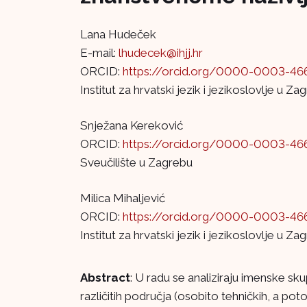
Lana Hudeček
E-mail:
lhudecek@ihjj.hr
ORCID:
https://orcid.org/0000-0003-46
Institut za hrvatski jezik i jezikoslovlje u Za
Snježana Kereković
ORCID:
https://orcid.org/0000-0003-46
Sveučilište u Zagrebu
Milica Mihaljević
ORCID:
https://orcid.org/0000-0003-46
Institut za hrvatski jezik i jezikoslovlje u Za
Abstract
: U radu se analiziraju imenske sk
različitih područja (osobito tehničkih, a poto