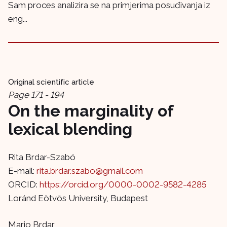
Sam proces analizira se na primjerima posuđivanja iz
eng...
Original scientific article
Page 171 - 194
On the marginality of
lexical blending
Rita Brdar-Szabó
E-mail:
rita.brdar.szabo@gmail.com
ORCID:
https://orcid.org/0000-0002-9582-4285
Loránd Eötvös University, Budapest
Mario Brdar