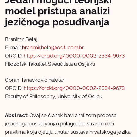
model pristupa analizi
jezičnoga posuđivanja
Branimir Belaj
E-mail:
branimir.belaj@os.t-com.hr
ORCID:
https://orcid.org/0000-0002-2334-9673
Filozofski fakultet Sveučilišta u Osijeku
Goran Tanacković Faletar
ORCID:
https://orcid.org/0000-0002-2334-9673
Faculty of Philosophy, University of Osijek
Abstract
: Ovaj se članak bavi analizom procesa
jezičnoga posuđivanja i prilagodbe stranih riječi
pravilima koja djeluju unutar sustava hrvatskoga jezika.