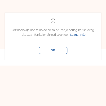
Jezikoslovlje koristi kolačiće za pružanje boljeg korisničkog
iskustva i funkcionalnosti stranice.
Saznaj više
OK
Editorial Board
Editorial Board of Jezikoslovlje
Faculty of Humanities and Social Sciences in
Osijek
Lorenza Jägera 9
31000 Osijek, Croatia
Email:
jezikoslovlje@ffos.hr