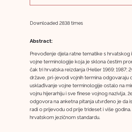
Downloaded 2838 times
Abstract:
Prevođenje djela ratne tematike s hrvatskog il
vojne terminologije koja je sklona čestim 
čak tri hrvatska reizdanja (Heller 1969; 1987;
države, pri-jevodi vojnih termina odgovaraju 
usklađivanje vojne terminologije ostalo na mi
vojnu hijerarhiju i sve finese vojnog nazivlja, ž
odgovora na anketna pitanja utvrđeno je da is
radi o prijevodu od prije trideset i više godi
hrvatskom jezičnom standardu.