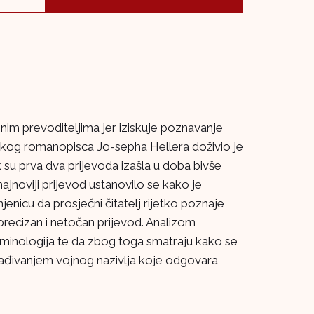
snim prevoditeljima jer iziskuje poznavanje
kog romanopisca Jo-sepha Hellera doživio je
k su prva dva prijevoda izašla u doba bivše
jnoviji prijevod ustanovilo se kako je
enicu da prosječni čitatelj rijetko poznaje
s neprecizan i netočan prijevod. Analizom
erminologija te da zbog toga smatraju kako se
sklađivanjem vojnog nazivlja koje odgovara