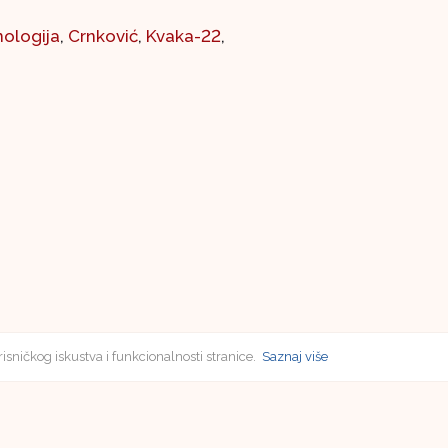
nologija
,
Crnković
,
Kvaka-22
,
risničkog iskustva i funkcionalnosti stranice.
Saznaj više