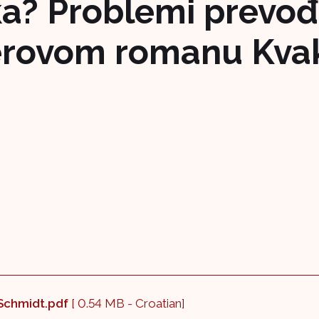
a? Problemi prevođ
llerovom romanu Kva
-_Schmidt.pdf
[ 0.54 MB - Croatian]