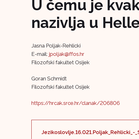
U čemu je kvak
nazivlja u He
Jasna Poljak-Rehlicki
E-mail:
jpoljak@ffos.hr
Filozofski fakultet Osijek
Goran Schmidt
Filozofski fakultet Osijek
https://hrcak.srce.hr/clanak/206806
Jezikoslovlje.16.021.Poljak_Rehlicki_