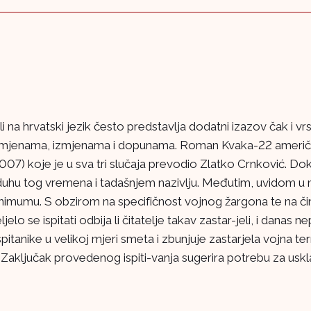
i na hrvatski jezik često predstavlja dodatni izazov čak i vr
promjenama, izmjenama i dopunama. Roman Kvaka-22 američ
 2007) koje je u sva tri slučaja prevodio Zlatko Crnković. Do
duhu tog vremena i tadašnjem nazivlju. Međutim, uvidom u na
nimumu. S obzirom na specifičnost vojnog žargona te na činj
eljelo se ispitati odbija li čitatelje takav zastar-jeli, i dana
pitanike u velikoj mjeri smeta i zbunjuje zastarjela vojna t
na. Zaključak provedenog ispiti-vanja sugerira potrebu za u