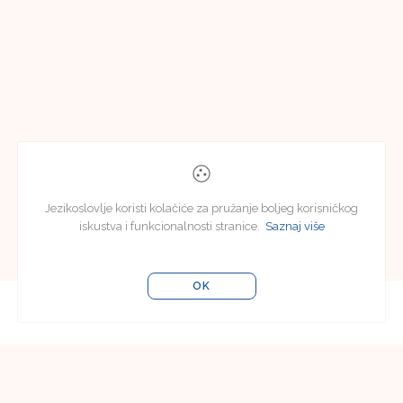
Jezikoslovlje koristi kolačiće za pružanje boljeg korisničkog
iskustva i funkcionalnosti stranice.
Saznaj više
OK
Editorial Board
Editorial Board of Jezikoslovlje