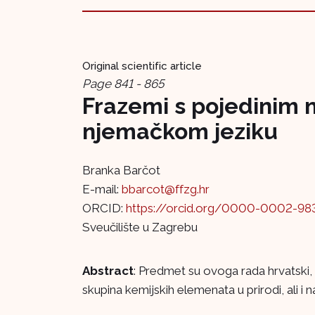
Original scientific article
Page 841 - 865
Frazemi s pojedinim
njemačkom jeziku
Branka Barčot
E-mail:
bbarcot@ffzg.hr
ORCID:
https://orcid.org/0000-0002-98
Sveučilište u Zagrebu
Abstract
: Predmet su ovoga rada hrvatski,
skupina kemijskih elemenata u prirodi, ali i na