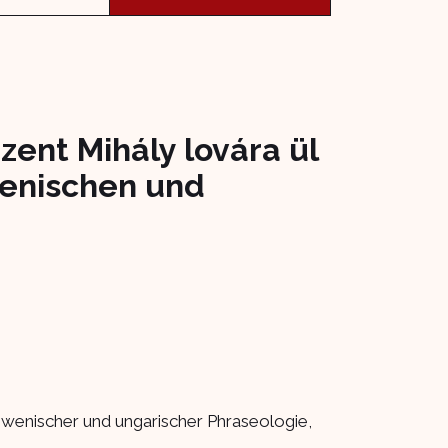
zent Mihály lovára ül
wenischen und
lowenischer und ungarischer Phraseologie,