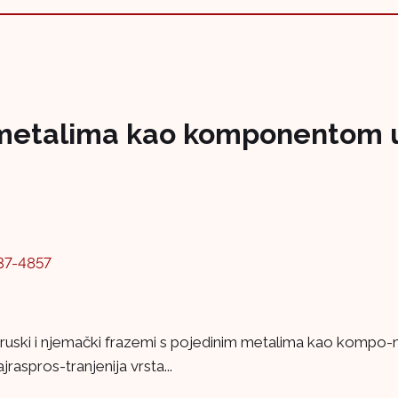
 metalima kao komponentom u
37-4857
 ruski i njemački frazemi s pojedinim metalima kao kompo-n
jraspros-tranjenija vrsta...