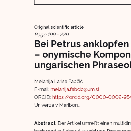
Original scientific article
Page 199 - 229
Bei Petrus anklopfen 
– onymische Kompone
ungarischen Phraseo
Melanija Larisa Fabčić
E-mail:
melanija.fabcic@um.si
ORCID:
https://orcid.org/0000-0002-95
Univerza v Mariboru
Abstract
: Der Artikel umreißt einen multi
basierend auf einer Auswahl von Phrasemen in