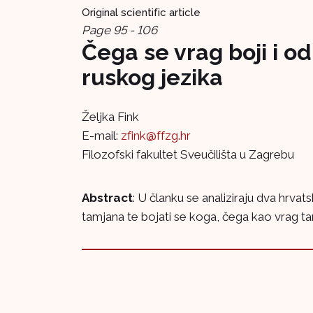
Original scientific article
Page 95 - 106
Čega se vrag boji i 
ruskog jezika
Željka Fink
E-mail:
zfink@ffzg.hr
Filozofski fakultet Sveučilišta u Zagrebu
Abstract
: U članku se analiziraju dva hrva
tamjana te bojati se koga, čega kao vrag tam