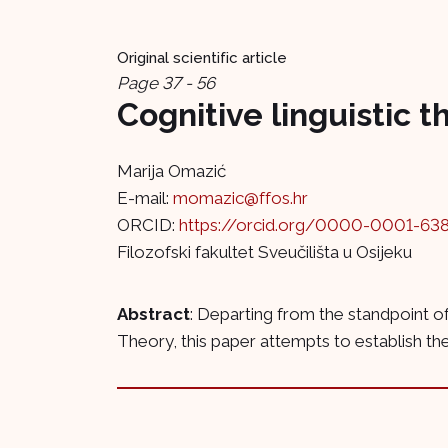
Original scientific article
Page 37 - 56
Cognitive linguistic 
Marija Omazić
E-mail:
momazic@ffos.hr
ORCID:
https://orcid.org/0000-0001-63
Filozofski fakultet Sveučilišta u Osijeku
Abstract
: Departing from the standpoint o
Theory, this paper attempts to establish their