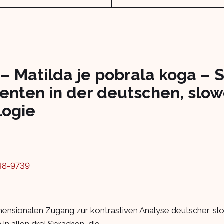
– Matilda je pobrala koga – S
nten in der deutschen, slo
logie
48-9739
dimensionalen Zugang zur kontrastiven Analyse deutscher, s
 allen drei Sprachen, die...