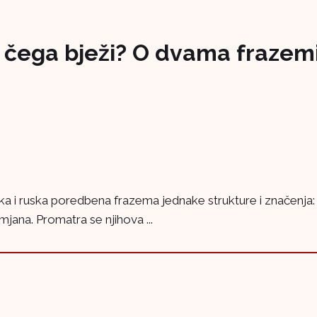
od čega bježi? O dvama frazem
tska i ruska poredbena frazema jednake strukture i značenja
jana. Promatra se njihova ...