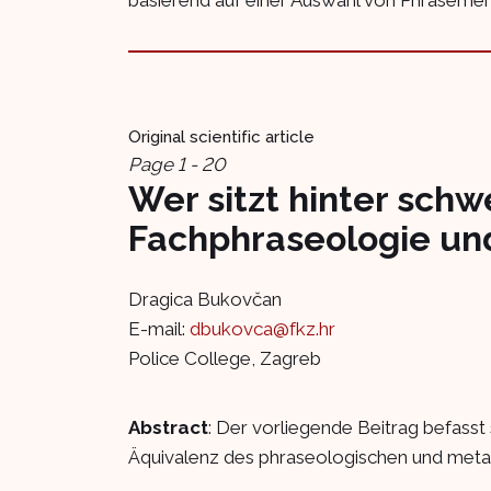
Original scientific article
Page 1 - 20
Wer sitzt hinter schw
Fachphraseologie und
Dragica Bukovčan
E-mail:
dbukovca@fkz.hr
Police College, Zagreb
Abstract
: Der vorliegende Beitrag befasst 
Äquivalenz des phraseologischen und metaph