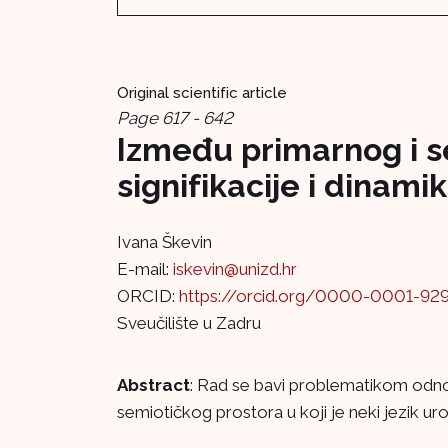
Original scientific article
Page 617 - 642
Između primarnog i 
signifikacije i dinam
Ivana Škevin
E-mail:
iskevin@unizd.hr
ORCID:
https://orcid.org/0000-0001-92
Sveučilište u Zadru
Abstract
: Rad se bavi problematikom odn
semiotičkog prostora u koji je neki jezik uronj