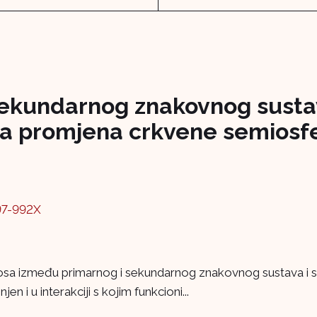
sekundarnog znakovnog sustav
ika promjena crkvene semiosfe
97-992X
osa između primarnog i sekundarnog znakovnog sustava i s
en i u interakciji s kojim funkcioni...