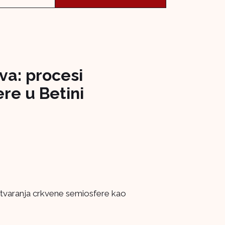
a: procesi
re u Betini
tvaranja crkvene semiosfere kao