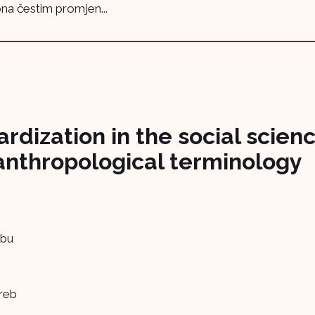
na čestim promjen...
rdization in the social scie
 anthropological terminology
ebu
greb