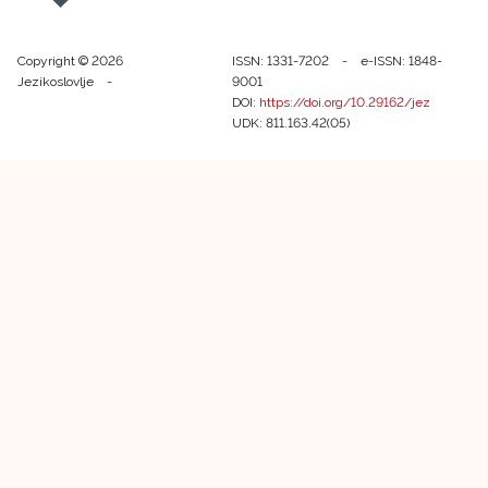
Copyright © 2026
ISSN: 1331-7202 - e-ISSN: 1848-
Jezikoslovlje -
9001
DOI:
https://doi.org/10.29162/jez
UDK: 811.163.42(05)