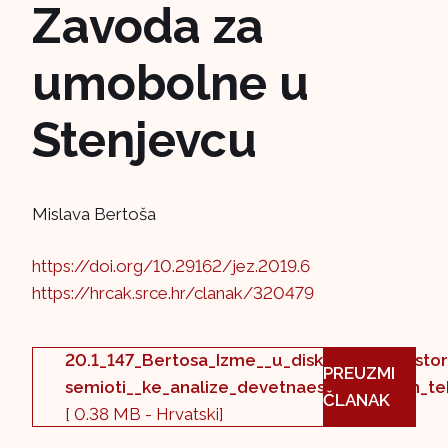
Zavoda za
umobolne u
Stenjevcu
Mislava Bertoša
https://doi.org/10.29162/jez.2019.6
https://hrcak.srce.hr/clanak/320479
20.1_147_Bertosa_Izme__u_diskursa_o_prostor
PREUZMI
semioti__ke_analize_devetnaestostoljetnih_
ČLANAK
[ 0.38 MB - Hrvatski]