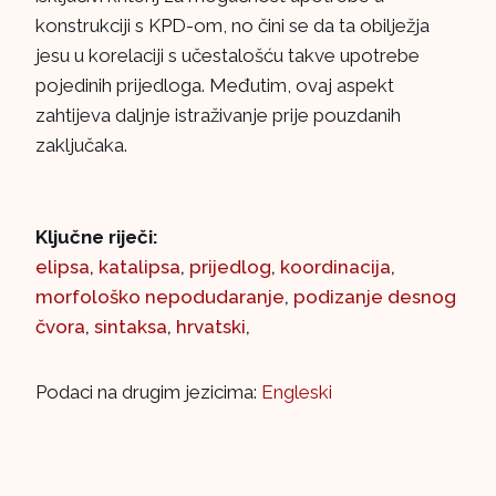
konstrukciji s KPD-om, no čini se da ta obilježja
jesu u korelaciji s učestalošću takve upotrebe
pojedinih prijedloga. Međutim, ovaj aspekt
zahtijeva daljnje istraživanje prije pouzdanih
zaključaka.
Ključne riječi:
elipsa
,
katalipsa
,
prijedlog
,
koordinacija
,
morfološko nepodudaranje
,
podizanje desnog
čvora
,
sintaksa
,
hrvatski
,
Podaci na drugim jezicima:
Engleski