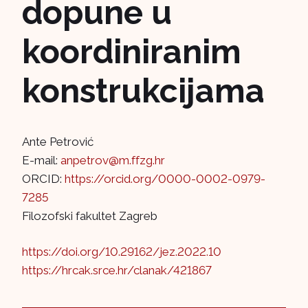
dopune u
koordiniranim
konstrukcijama
Ante Petrović
E-mail:
anpetrov@m.ffzg.hr
ORCID:
https://orcid.org/0000-0002-0979-
7285
Filozofski fakultet Zagreb
https://doi.org/10.29162/jez.2022.10
https://hrcak.srce.hr/clanak/421867