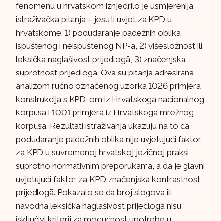
fenomenu u hrvatskom iznjedrilo je usmjerenija
istraživačka pitanja – jesu li uvjet za KPD u
hrvatskome: 1) podudaranje padežnih oblika
ispuštenog i neispuštenog NP-a, 2) višesložnost ili
leksička naglašivost prijedlogā, 3) značenjska
suprotnost prijedlogā. Ova su pitanja adresirana
analizom ručno označenog uzorka 1026 primjera
konstrukcija s KPD-om iz Hrvatskoga nacionalnog
korpusa i 1001 primjera iz Hrvatskoga mrežnog
korpusa. Rezultati istraživanja ukazuju na to da
podudaranje padežnih oblika nije uvjetujući faktor
za KPD u suvremenoj hrvatskoj jezičnoj praksi,
suprotno normativnim preporukama, a da je glavni
uvjetujući faktor za KPD značenjska kontrastnost
prijedlogā. Pokazalo se da broj slogova ili
navodna leksička naglašivost prijedlogā nisu
isključivi kriterij za mogućnost upotrebe u