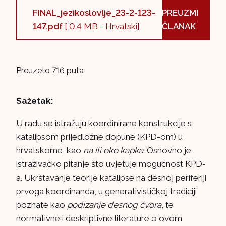
FINAL_jezikoslovlje_23-2-123-
PREUZMI
147.pdf
[ 0.4 MB - Hrvatski]
ČLANAK
Preuzeto 716 puta
Sažetak:
U radu se istražuju koordinirane konstrukcije s
katalipsom prijedložne dopune (KPD-om) u
hrvatskome, kao
na ili oko kapka
. Osnovno je
istraživačko pitanje što uvjetuje mogućnost KPD-
a. Ukrštavanje teorije katalipse na desnoj periferiji
prvoga koordinanda, u generativističkoj tradiciji
poznate kao
podizanje desnog čvora
, te
normativne i deskriptivne literature o ovom