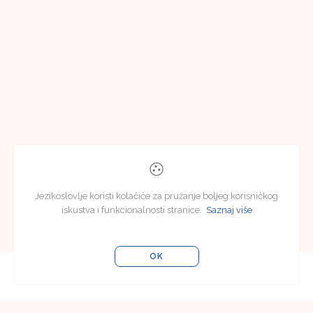
Jezikoslovlje koristi kolačiće za pružanje boljeg korisničkog
iskustva i funkcionalnosti stranice.
Saznaj više
OK