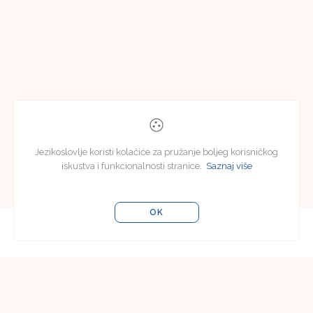
Jezikoslovlje koristi kolačiće za pružanje boljeg korisničkog
iskustva i funkcionalnosti stranice.
Saznaj više
OK
Uredništvo
Uredništvo časopisa Jezikoslovlje
Filozofski fakultet u Osijeku