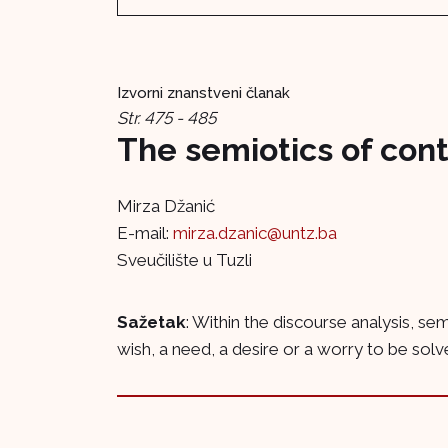
Izvorni znanstveni članak
Str. 475 - 485
The semiotics of con
Mirza Džanić
E-mail:
mirza.dzanic@untz.ba
Sveučilište u Tuzli
Sažetak
: Within the discourse analysis, se
wish, a need, a desire or a worry to be solved