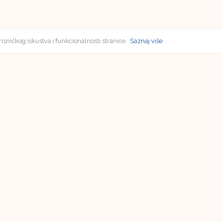
risničkog iskustva i funkcionalnosti stranice.
Saznaj više
Pretplata
Vladimir Poličić
Filozofski fakultet u Osijeku