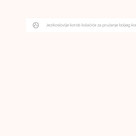
Jezikoslovlje koristi kolačiće za pružanje boljeg ko
Uredništvo
Uredništvo časopisa Jezikoslovlje
Filozofski fakultet u Osijeku