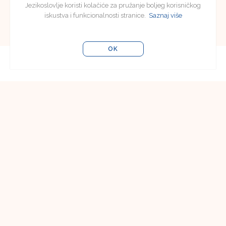
Jezikoslovlje koristi kolačiće za pružanje boljeg korisničkog
iskustva i funkcionalnosti stranice.
Saznaj više
OK
Uredništvo
Uredništvo časopisa Jezikoslovlje
Filozofski fakultet u Osijeku
Lorenza Jägera 9
31000 Osijek, Hrvatska
e-pošta:
jezikoslovlje@ffos.hr
Pretplata
Vladimir Poličić
Filozofski fakultet u Osijeku
Lorenza Jägera 9
31000 Osijek, Hrvatska