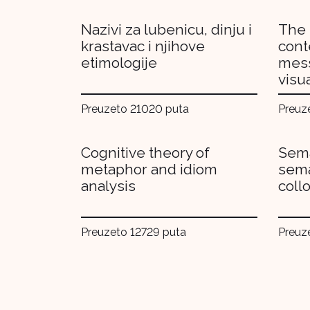
Nazivi za lubenicu, dinju i
The 
krastavac i njihove
cont
etimologije
mess
visu
Preuzeto 21020 puta
Preuz
Cognitive theory of
Sema
metaphor and idiom
sema
analysis
coll
Preuzeto 12729 puta
Preuz