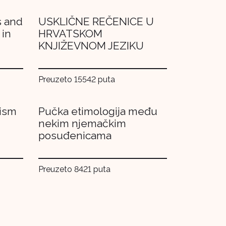
s and
USKLIČNE REČENICE U
 in
HRVATSKOM
KNJIŽEVNOM JEZIKU
Preuzeto 15542 puta
lism
Pučka etimologija među
nekim njemačkim
posuđenicama
Preuzeto 8421 puta