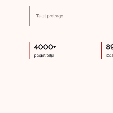
4000+
8
posjetitelja
izd