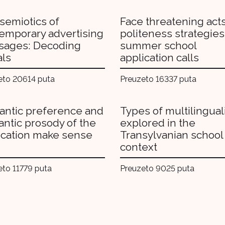
semiotics of
Face threatening act
emporary advertising
politeness strategies
ages: Decoding
summer school
als
application calls
eto 20614 puta
Preuzeto 16337 puta
ntic preference and
Types of multilingua
ntic prosody of the
explored in the
ocation make sense
Transylvanian school
context
eto 11779 puta
Preuzeto 9025 puta