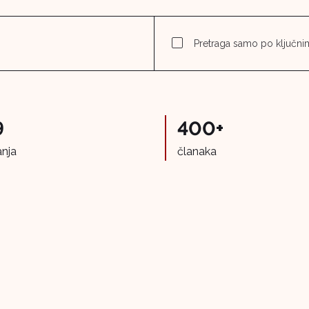
Pretraga samo po ključnim
9
400+
anja
članaka