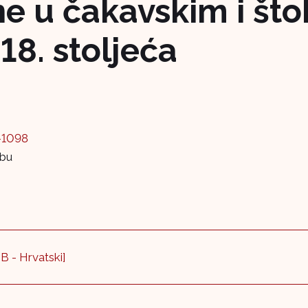
e u čakavskim i št
18. stoljeća
-1098
ebu
B - Hrvatski]