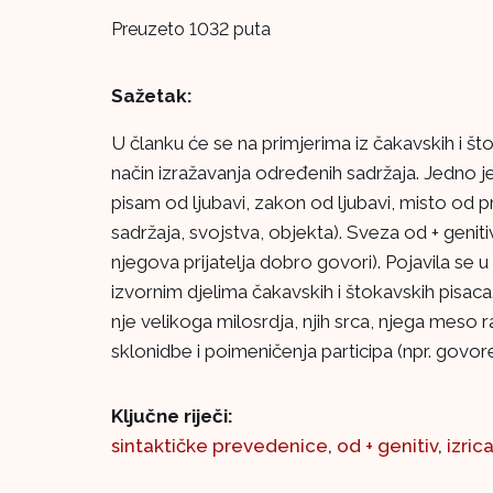
Preuzeto 1032 puta
Sažetak:
U članku će se na primjerima iz čakavskih i što
način izražavanja određenih sadržaja. Jedno je
pisam od ljubavi, zakon od ljubavi, misto od pr
sadržaja, svojstva, objekta). Sveza od + geniti
njegova prijatelja dobro govori). Pojavila se u
izvornim djelima čakavskih i štokavskih pisaca. 
nje velikoga milosrdja, njih srca, njega meso 
sklonidbe i poimeničenja participa (npr. govor
Ključne riječi:
sintaktičke prevedenice
,
od + genitiv
,
izric