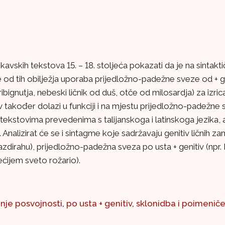
kavskih tekstova 15. – 18. stoljeća pokazati da je na sintakt
 od tih obilježja uporaba prijedložno-padežne sveze od + ge
ibignutja, nebeski ličnik od duš, otče od milosardja) za izric
v također dolazi u funkciji i na mjestu prijedložno-padežne 
 tekstovima prevedenima s talijanskoga i latinskoga jezika, a 
Analizirat će se i sintagme koje sadržavaju genitiv ličnih zam
razdirahu), prijedložno-padežna sveza po usta + genitiv (np
ećijem sveto rožario).
anje posvojnosti
,
po usta + genitiv
,
sklonidba i poimeniče