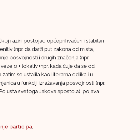
ičkoj razini postojao općeprihvaćen i stabilan
nitiv (npr. da darži put zakona od mista,
anje posvojnosti i drugih značenja (npr.
sveze o + lokativ (npr. kada čuje da se od
zatim se ustalila kao literarna odlika i u
jenica u funkciji izražavanja posvojnosti (npr.
r. Po usta svetoga Jakova apostola), pojava
nje participa
,