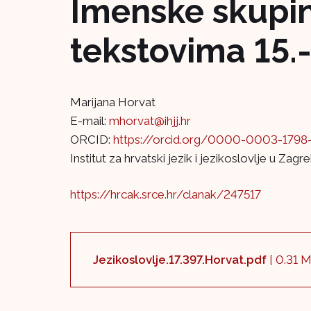
Imenske skupin
tekstovima 15.-
Marijana Horvat
E-mail:
mhorvat@ihjj.hr
ORCID:
https://orcid.org/0000-0003-1798
Institut za hrvatski jezik i jezikoslovlje u Zagr
https://hrcak.srce.hr/clanak/247517
Jezikoslovlje.17.397.Horvat.pdf
[ 0.31 M