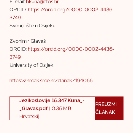
E-mail:
bkuna@ffos.hr
ORCID:
https://orcid.org/0000-0002-4436-
3749
Sveučilište u Osijeku
Zvonimir Glavaš
ORCID:
https://orcid.org/0000-0002-4436-
3749
University of Osijek
https://hrcak.srce.hr/clanak/194066
Jezikoslovlje.15.347.Kuna_-
PREUZMI
_Glavas.pdf
[ 0.35 MB -
ČLANAK
Hrvatski]