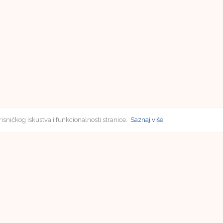
risničkog iskustva i funkcionalnosti stranice.
Saznaj više