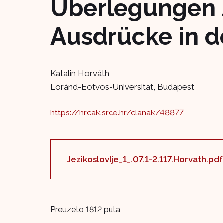
Überlegungen 
Ausdrücke in d
Katalin Horváth
Loránd-Eötvös-Universität, Budapest
https://hrcak.srce.hr/clanak/48877
Jezikoslovlje_1_.07.1-2.117.Horvath.pd
Preuzeto 1812 puta