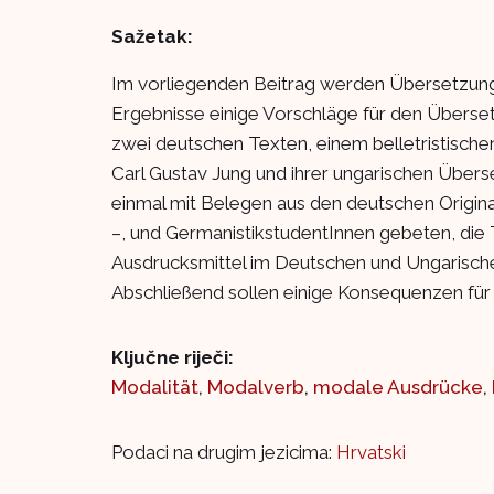
Sažetak:
Im vorliegenden Beitrag werden Übersetzung
Ergebnisse einige Vorschläge für den Übersetz
zwei deutschen Texten, einem belletristisch
Carl Gustav Jung und ihrer ungarischen Über
einmal mit Belegen aus den deutschen Origin
–, und GermanistikstudentInnen gebeten, die 
Ausdrucksmittel im Deutschen und Ungarische
Abschließend sollen einige Konsequenzen für
Ključne riječi:
Modalität
,
Modalverb
,
modale Ausdrücke
,
Podaci na drugim jezicima:
Hrvatski