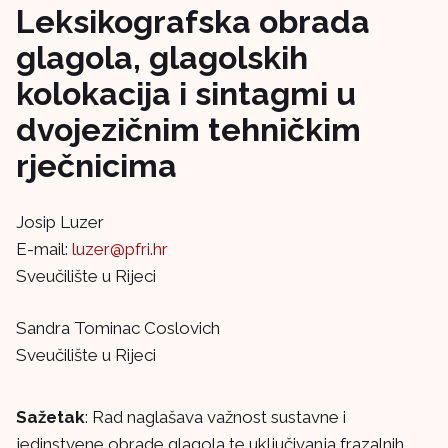
Leksikografska obrada
glagola, glagolskih
kolokacija i sintagmi u
dvojezičnim tehničkim
rječnicima
Josip Luzer
E-mail:
luzer@pfri.hr
Sveučilište u Rijeci
Sandra Tominac Coslovich
Sveučilište u Rijeci
Sažetak
: Rad naglašava važnost sustavne i
jedinstvene obrade glagola te uključivanja frazalnih