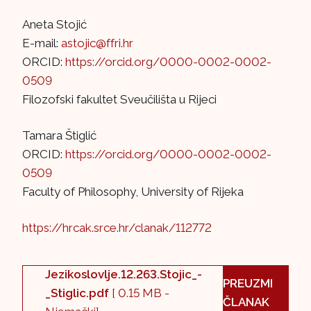
Aneta Stojić
E-mail:
astojic@ffri.hr
ORCID:
https://orcid.org/0000-0002-0002-
0509
Filozofski fakultet Sveučilišta u Rijeci
Tamara Štiglić
ORCID:
https://orcid.org/0000-0002-0002-
0509
Faculty of Philosophy, University of Rijeka
https://hrcak.srce.hr/clanak/112772
Jezikoslovlje.12.263.Stojic_-
PREUZMI
_Stiglic.pdf
[ 0.15 MB -
ČLANAK