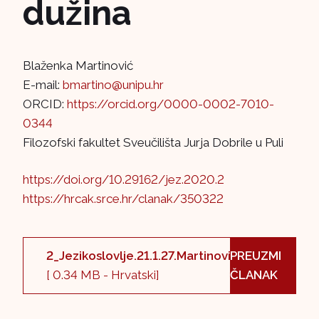
dužina
Blaženka Martinović
E-mail:
bmartino@unipu.hr
ORCID:
https://orcid.org/0000-0002-7010-
0344
Filozofski fakultet Sveučilišta Jurja Dobrile u Puli
https://doi.org/10.29162/jez.2020.2
https://hrcak.srce.hr/clanak/350322
2_Jezikoslovlje.21.1.27.Martinovic.pdf
PREUZMI
[ 0.34 MB - Hrvatski]
ČLANAK