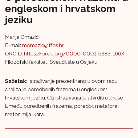
engleskom i hrvatskom
jeziku
Marija Omazić
E-mail:
momazic@ffos.hr
ORCID:
https://orcid.org/0000-0001-6383-166X
Filozofski fakultet, Sveučilište u Osijeku
Sažetak
: Istraživanje prezentirano u ovom radu
analiza je poredbenih frazema u engleskom i
hrvatskom jeziku. Cilj istraživanja je utvrditi odnose
između poredbenih frazema, poredbi, metafora i
metonimija, kara...