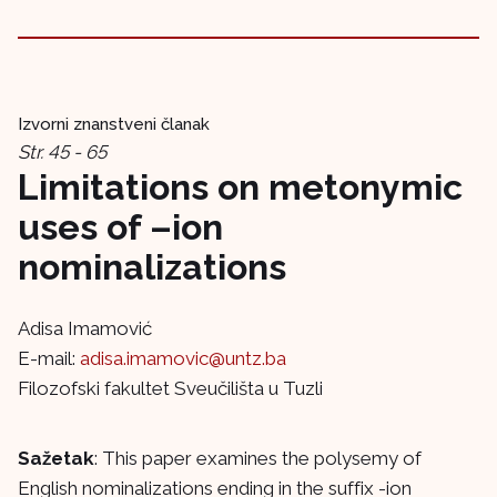
Izvorni znanstveni članak
Str. 45 - 65
Limitations on metonymic
uses of –ion
nominalizations
Adisa Imamović
E-mail:
adisa.imamovic@untz.ba
Filozofski fakultet Sveučilišta u Tuzli
Sažetak
: This paper examines the polysemy of
English nominalizations ending in the suffix -ion