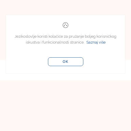
Jezikoslovlje koristi kolačiće za pružanje boljeg korisničkog
iskustva i funkcionalnosti stranice.
Saznaj više
OK
Uredništvo
Uredništvo časopisa Jezikoslovlje
Filozofski fakultet u Osijeku
Lorenza Jägera 9
31000 Osijek, Hrvatska
e-pošta:
jezikoslovlje@ffos.hr
Pretplata