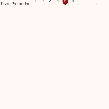
1
2
3
4
5
6
Prvo
Prethodno
›
»