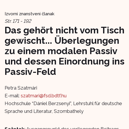
Izvorni znanstveni članak
Str. 171 - 192
Das gehört nicht vom Tisch
gewischt... Überlegungen
zu einem modalen Passiv
und dessen Einordnung ins
Passiv-Feld
Petra Szatmári
E-mail:
szatmari@fsd.bdtf.hu
Hochschule “Dániel Berzsenyi”, Lehrstuhl für deutsche
Sprache und Literatur, Szombathely
Sažetak
: Ausgangspunkt des vorliegenden Beitrags